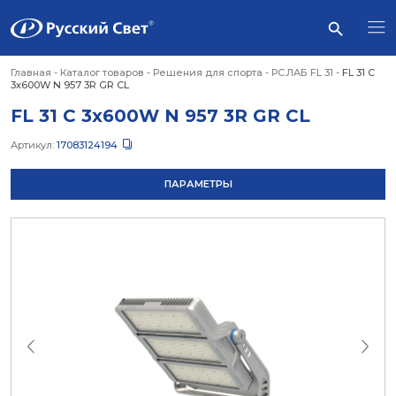
Главная
-
Каталог товаров
-
Решения для спорта
-
РС.ЛАБ FL 31
-
FL 31 C
3x600W N 957 3R GR CL
FL 31 C 3x600W N 957 3R GR CL
Артикул:
17083124194
ПАРАМЕТРЫ