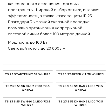
качественного освещения торговых
пространств. Широкий выбор оптики, высокая
эффективность, а также класс защиты IP 23.
Благодаря 3-хфазной сквозной проводке
возможна организация непрерывной
световой линии более 100 метров длиной.
Мощность: до 100 Вт
Световой поток: до 20 000 лм
TS 23 STARTER KIT 5P WH IP23
TS 23 STARTER KIT 7P WH IP23
TS 23 S 55 SN 840 2 L1100 7X1.5
TS 23 S 55 SM 840 2 L1100 7X1.5
WH IP23
WH IP23
TS 23 S 55 SW 840 2 L1100 7X1.5
TS 23 S 55 DN 840 2 L1100 7X1.5
WH IP23
WH IP23