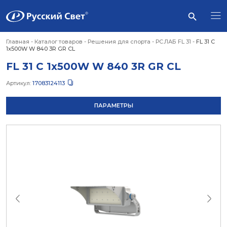
Главная
-
Каталог товаров
-
Решения для спорта
-
РС.ЛАБ FL 31
-
FL 31 C
1x500W W 840 3R GR CL
FL 31 C 1x500W W 840 3R GR CL
Артикул:
17083124113
ПАРАМЕТРЫ