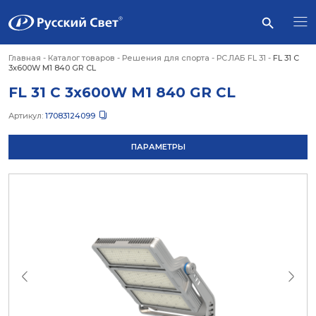
Главная
-
Каталог товаров
-
Решения для спорта
-
РС.ЛАБ FL 31
-
FL 31 C
3x600W M1 840 GR CL
FL 31 C 3x600W M1 840 GR CL
Артикул:
17083124099
ПАРАМЕТРЫ