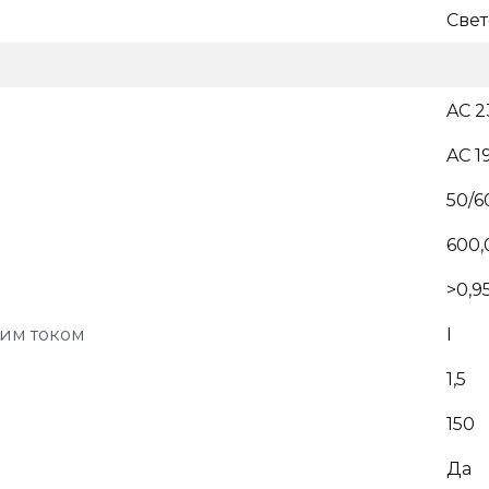
Све
AC 2
AC 1
50/6
600,
>0,9
ким током
I
1,5
150
Да