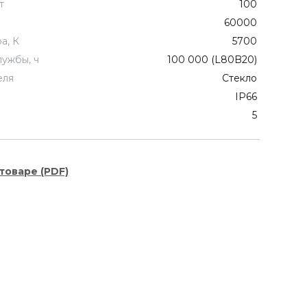
т
100
60000
а, К
5700
лужбы, ч
100 000 (L80B20)
еля
Стекло
IP66
5
товаре (PDF)