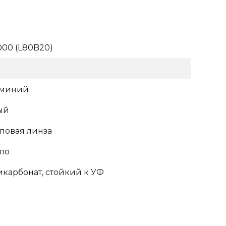
000 (L80B20)
миний
ый
повая линза
ло
карбонат, стойкий к УФ