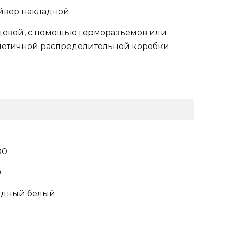
йвер накладной
цевой, с помощью герморазъемов или
метичной распределительной коробки
00
0
одный белый