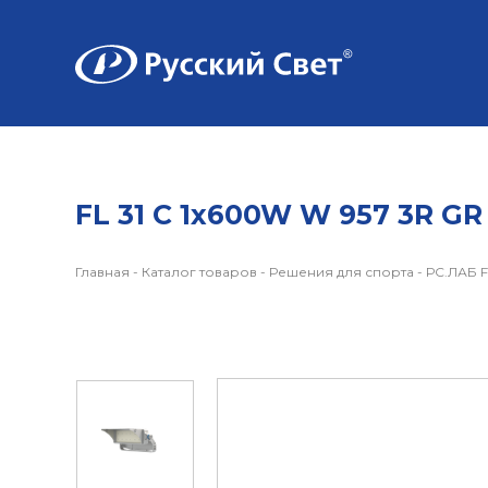
FL 31 C 1x600W W 957 3R GR
Главная
-
Каталог товаров
-
Решения для спорта
-
РС.ЛАБ F