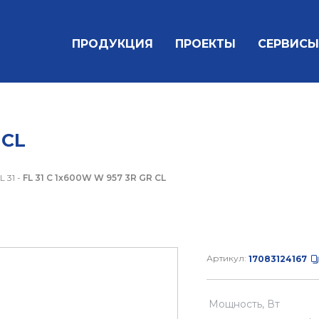
ПРОДУКЦИЯ
ПРОЕКТЫ
СЕРВИСЫ
 CL
L 31
-
FL 31 C 1x600W W 957 3R GR CL
Артикул:
17083124167
Мощность, Вт