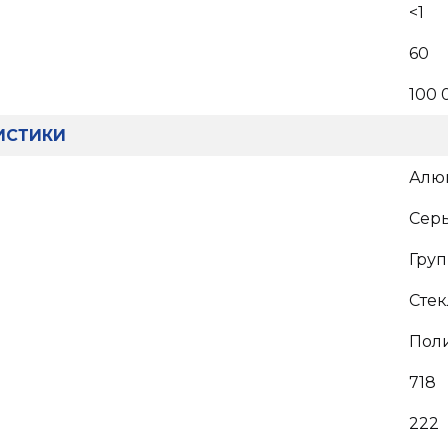
<1
60
100 
ИСТИКИ
Алю
Сер
Груп
Стек
Поли
718
222