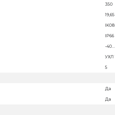
350
19,65
IK08
IP66
-40…
УХЛ 
5
Да
Да