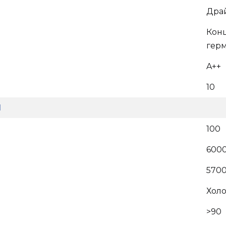
Дра
Кон
гер
A++
10
И
100
600
570
Хол
>90