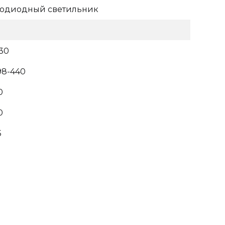
тодиодный светильник
30
98-440
0
0
5