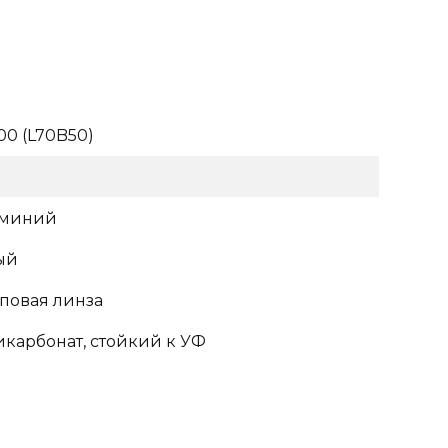
00 (L70B50)
миний
ый
повая линза
карбонат, стойкий к УФ