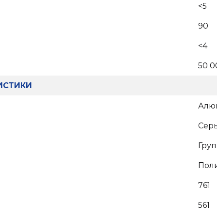
<5
90
<4
50 0
ИСТИКИ
Алю
Сер
Груп
Поли
761
561