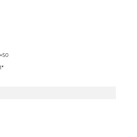
+50
1*