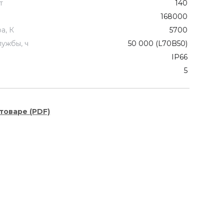
т
140
168000
а, К
5700
лужбы, ч
50 000 (L70B50)
IP66
5
товаре (PDF)