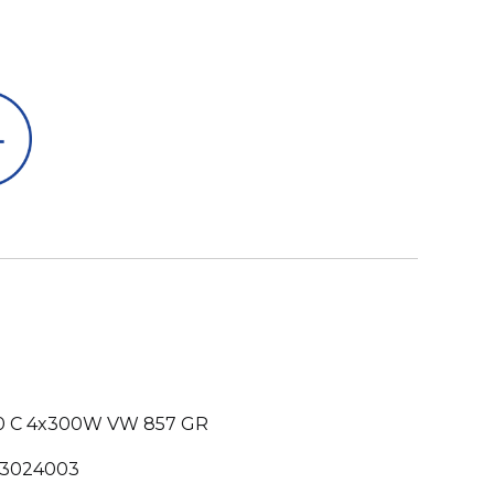
0 C 4x300W VW 857 GR
83024003