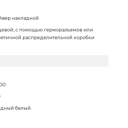
йвер накладной
цевой, с помощью герморазъемов или
метичной распределительной коробки
000
0
одный белый